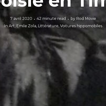
oisie en Ti
7 avril 2020
42 minute read
by
Rod Movie
In
Art
,
Emile Zola
,
Littérature
,
Voitures hippomobiles