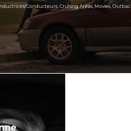
nductrices/Conducteurs
,
Cruising Areas
,
Movies
,
Outbac
onne