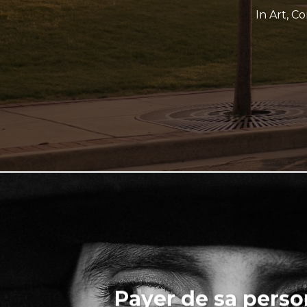
In
Art
,
Co
Payer de sa pers