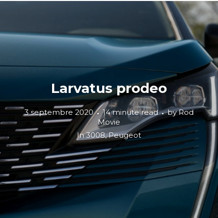
Larvatus prodeo
3 septembre 2020
14 minute read
by
Rod
Movie
In
3008
,
Peugeot