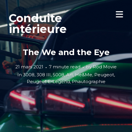
Conduite
intérieure
The We and the Eye
21 mars 2021
7 minute read
by
Rod Movie
In
3008
,
308 III
,
5008
,
Art
,
He&Me
,
Peugeot
,
Peugeot E-Legend
,
Phautographie