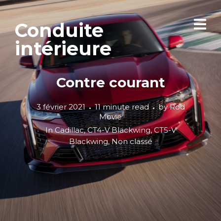
Conduite
intérieure
Contre courant
3 février 2021
11 minute read
by
Rod
Movie
In
Cadillac
,
CT4-V Blackwing
,
CT5-V
Blackwing
,
Non classé