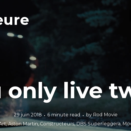
eure
 only live t
29 juin 2018
6 minute read
by
Rod Movie
Art
,
Aston Martin
,
Constructeurs
,
DBS Superleggera
,
Mov