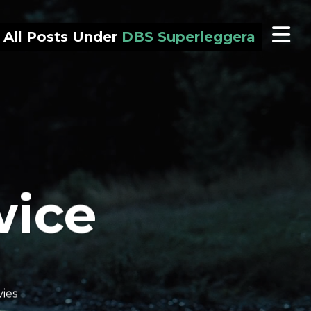
All Posts Under
DBS Superleggera
wice
ies