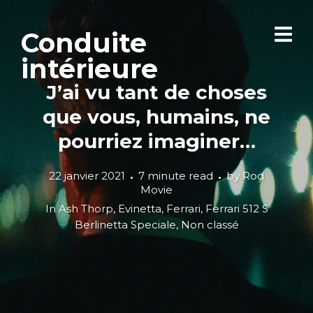
Conduite
intérieure
J’ai vu tant de choses
que vous, humains, ne
pourriez imaginer…
22 janvier 2021
7 minute read
by
Rod
Movie
In
Ash Thorp
,
Evinetta
,
Ferrari
,
Ferrari 512 S
Berlinetta Speciale
,
Non classé