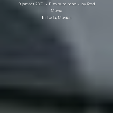
9 janvier 2021
11 minute read
by
Rod
Movie
In
Lada
,
Movies